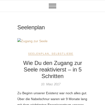
Skip
to
content
Seelenplan
SEELENPLAN
,
SELBSTLIEBE
Wie Du den Zugang zur
Seele reaktivierst – in 5
Schritten
10. März 2017
Zu Beginn unserer Existenz war noch alles gut.
Über die Nabelschnur waren wir 9 Monate lang
mit dem wichtigsten Energiezentrum unserer