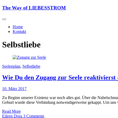
Skip
The Way of LIEBESSTROM
to
content
Home
Kontakt
Selbstliebe
Seelenplan
,
Selbstliebe
Wie Du den Zugang zur Seele reaktivierst –
10. März 2017
Zu Beginn unserer Existenz war noch alles gut. Über die Nabelschnur waren wir 9 Monate lang mit dem wichtigsten Energiezentrum unserer Mutter verbunden, das uns versorgte und wachsen ließ. Mit der
Geburt wurde diese Verbindung notwendigerweise gekappt. Um uns 
Read More
Eileen Dora
3 Comments